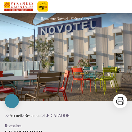
LE CATADOR
Pyrénées-Orientales Le Département
Restaurant Novotel - ©Nico Gomez
Imprimer
>>
Accueil
>
Restaurant
>
LE CATADOR
Rivesaltes