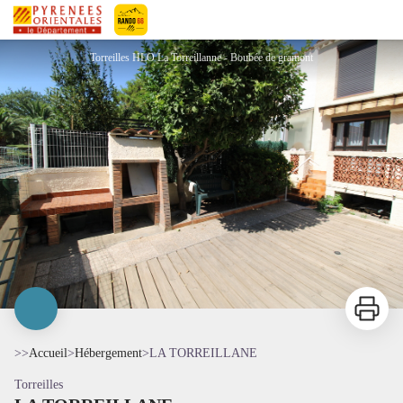
LA TORREILLANE
Pyrénées-Orientales Le Département
Torreilles HLO La Torreillanne - Boubée de gramont
Imprimer
>>
Accueil
>
Hébergement
>
LA TORREILLANE
Torreilles