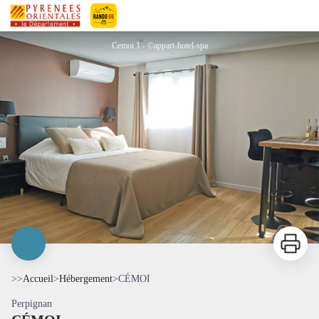
CÉMOI
Pyrénées-Orientales Le Département
Cemoi 1 - ©appart-hotel-spa
Imprimer
>>
Accueil
>
Hébergement
>
CÉMOI
Perpignan