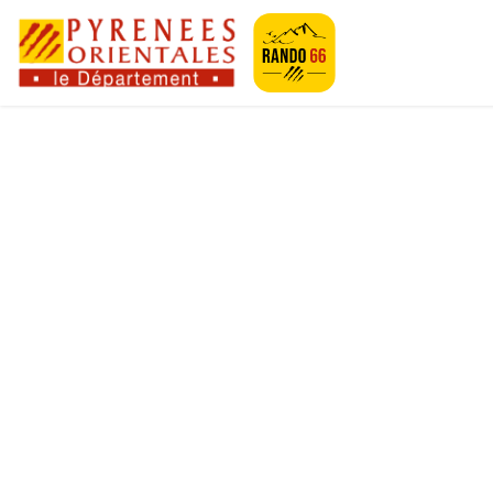
Geotrek-rando