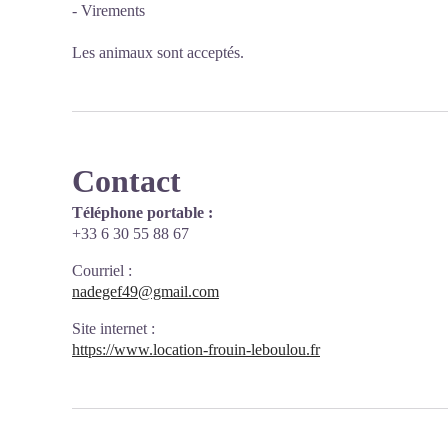
- Virements
Les animaux sont acceptés.
Contact
Téléphone portable :
+33 6 30 55 88 67
Courriel
:
nadegef49@gmail.com
Site internet
:
https://www.location-frouin-leboulou.fr