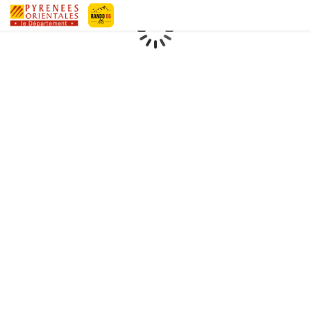
Geotrek-rando
Loading