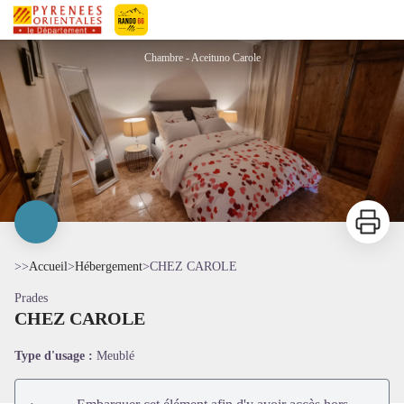
CHEZ CAROLE
Pyrénées-Orientales Le Département
Chambre - Aceituno Carole
Imprimer
>>
Accueil
>
Hébergement
>
CHEZ CAROLE
Prades
CHEZ CAROLE
Voir l'image en plein écran
Type d'usage :
Meublé