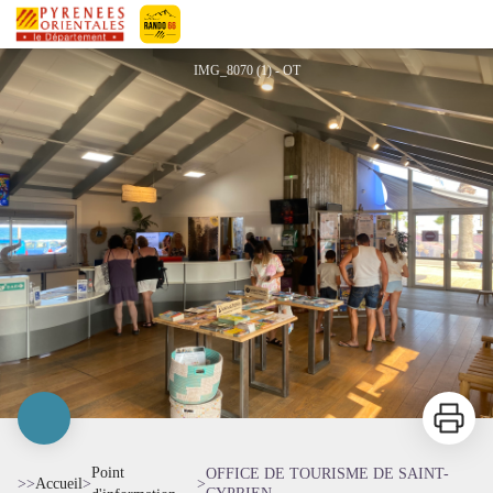
OFFICE DE TOURISME DE SAINT-CYPRIEN
Pyrénées-Orientales Le Département
IMG_8070 (1) - OT
Imprimer
Point
OFFICE DE TOURISME DE SAINT-
>>
Accueil
>
>