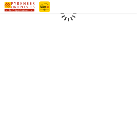
Geotrek-rando
Loading