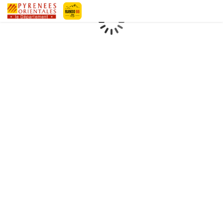
Geotrek-rando
Loading