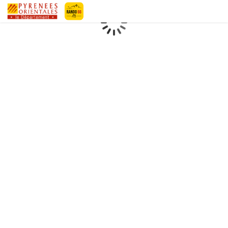
Geotrek-rando
Loading