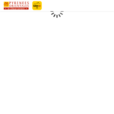
Geotrek-rando
Loading