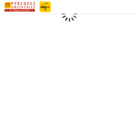
Geotrek-rando
Loading