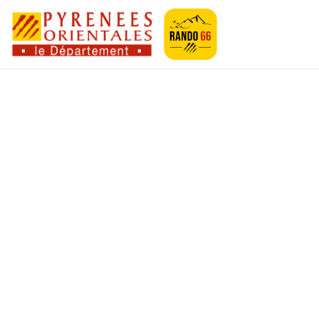
Geotrek-rando