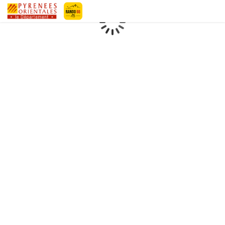
Geotrek-rando
Loading