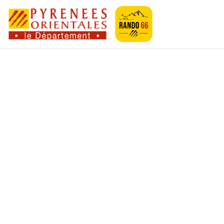
Geotrek-rando