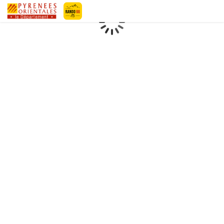
Geotrek-rando
Loading