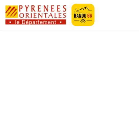
Geotrek-rando