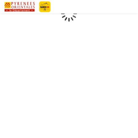
Geotrek-rando
Loading