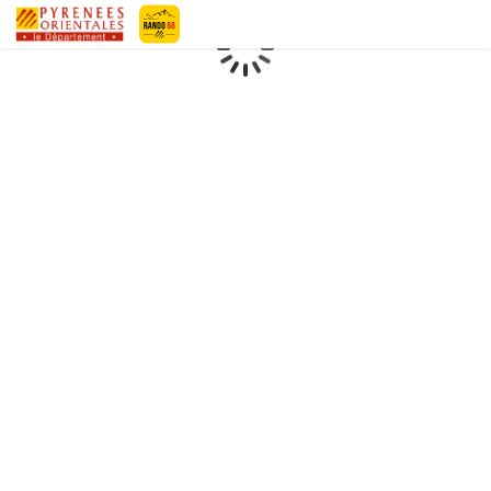
Geotrek-rando
Loading