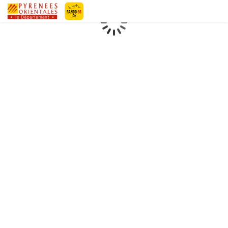
Geotrek-rando
Loading