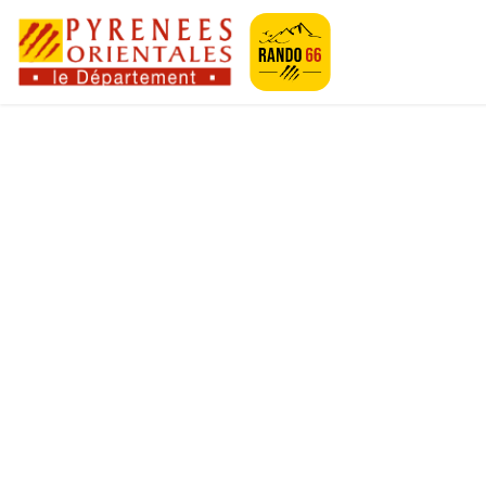
Geotrek-rando