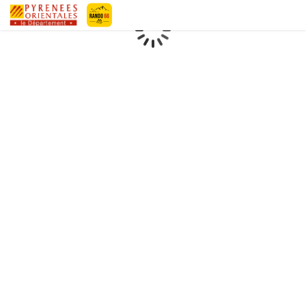
Geotrek-rando
Loading