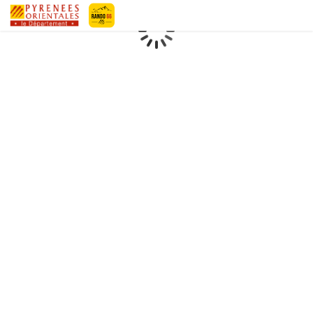
Geotrek-rando
Loading