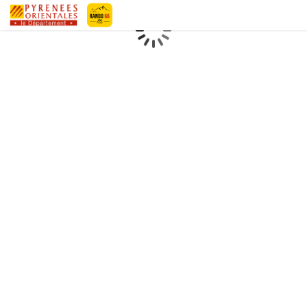
Geotrek-rando
Loading