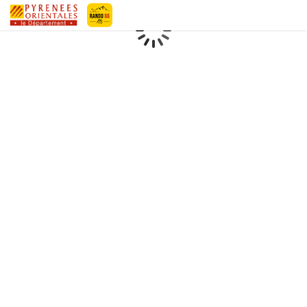
Geotrek-rando
Loading