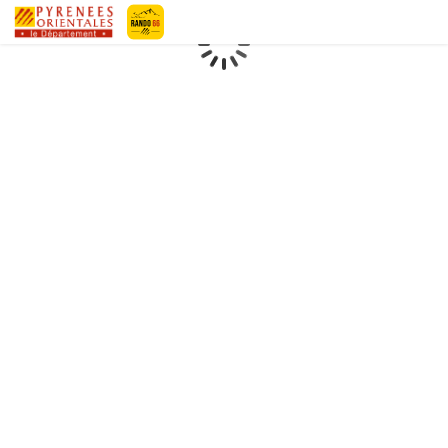
Geotrek-rando
Loading