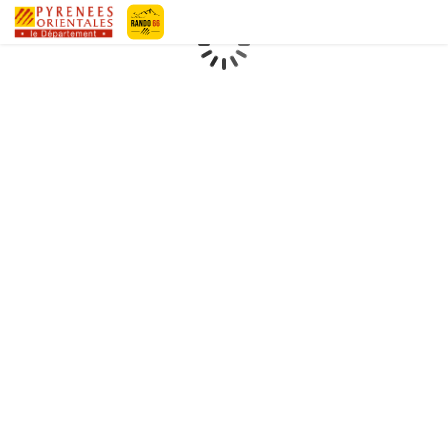
Geotrek-rando
Loading