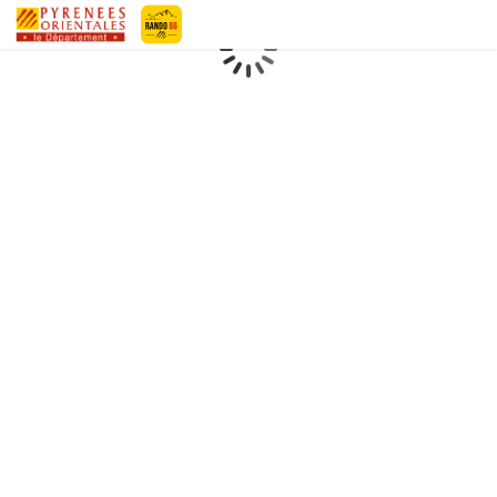
Geotrek-rando
Loading