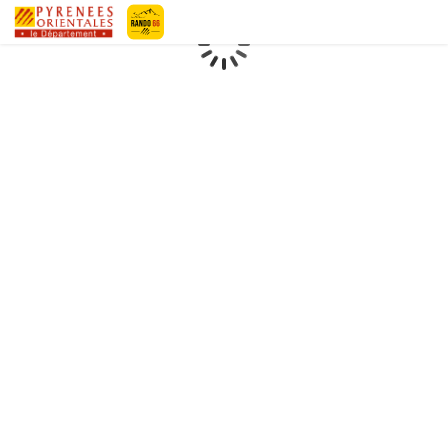
Geotrek-rando
Loading