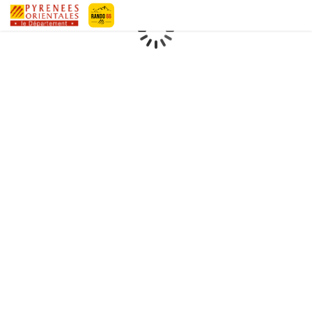
Geotrek-rando
Loading