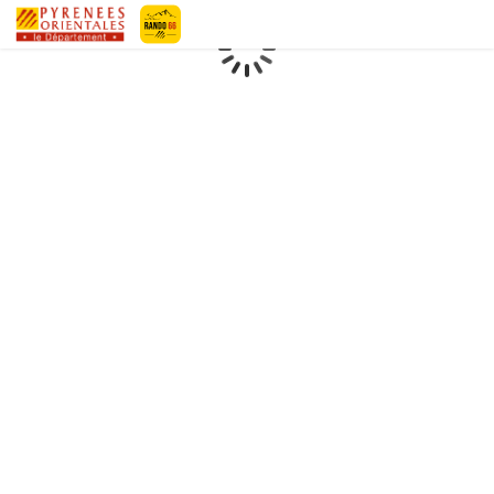
Geotrek-rando
Loading