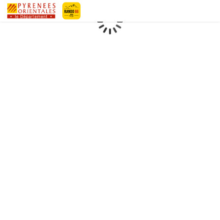
Geotrek-rando
Loading