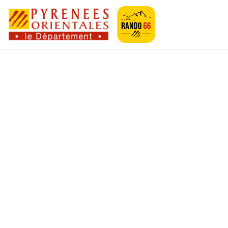
Geotrek-rando