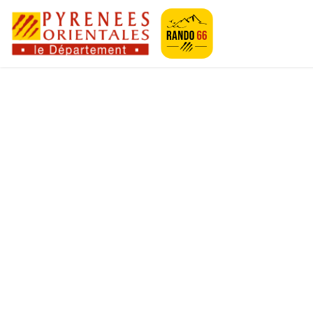
Geotrek-rando