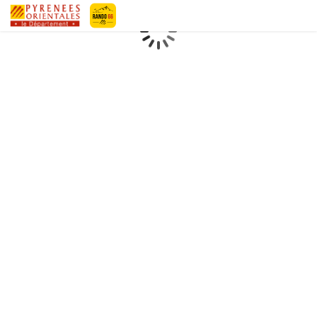
Geotrek-rando
Loading