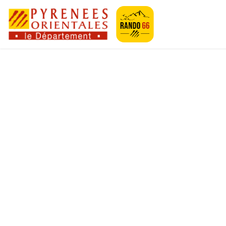
Geotrek-rando