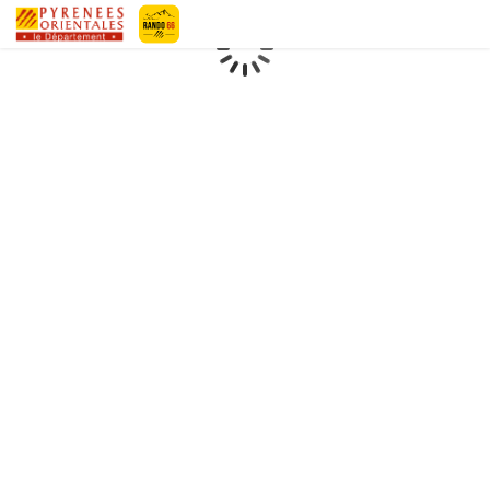
Geotrek-rando
Loading