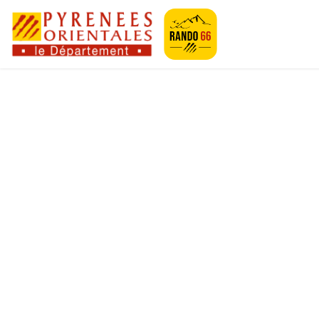
Geotrek-rando