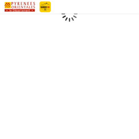
Geotrek-rando
Loading