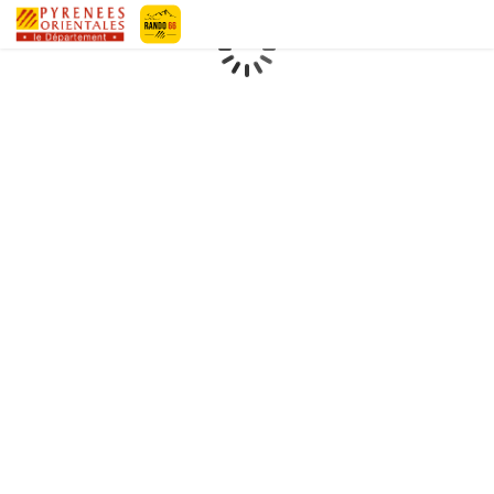
Geotrek-rando
Loading