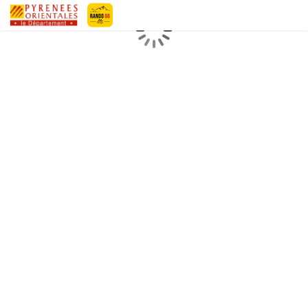
Geotrek-rando
Loading