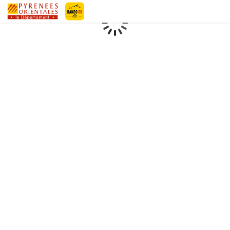
Geotrek-rando
Loading