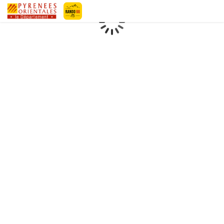
Geotrek-rando
Loading