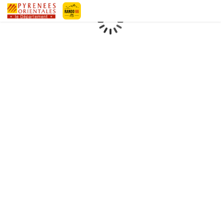
Geotrek-rando
Loading