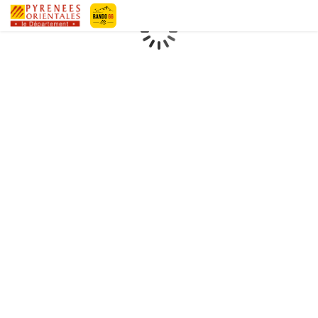
Geotrek-rando
Loading