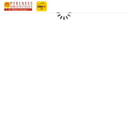
Geotrek-rando
Loading