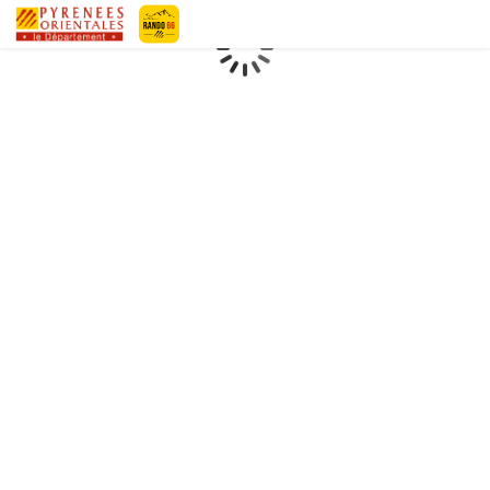
Geotrek-rando
Loading