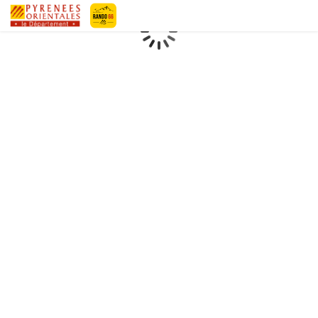
Geotrek-rando
Loading