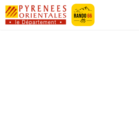
Geotrek-rando